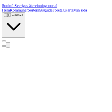
Sopinfo
Sveriges återvinningsportal
Hem
Kommuner
Sorteringsguide
Företag
Karta
Min sida
🇸🇪
Svenska