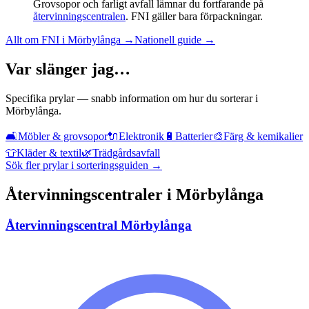
Grovsopor och farligt avfall lämnar du fortfarande på
återvinningscentralen
. FNI gäller bara förpackningar.
Allt om FNI i
Mörbylånga
→
Nationell guide →
Var slänger jag…
Specifika prylar — snabb information om hur du sorterar i
Mörbylånga
.
🛋️
Möbler & grovsopor
🔌
Elektronik
🔋
Batterier
🎨
Färg & kemikalier
👕
Kläder & textil
🌿
Trädgårdsavfall
Sök fler prylar i sorteringsguiden →
Återvinningscentraler i
Mörbylånga
Återvinningscentral Mörbylånga