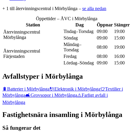
+
1
till återvinningscentral
i
Mörbylånga
–
se alla nedan
Öppettider – ÅVC i
Mörbylånga
Station
Dag
Öppnar
Stänger
Tisdag–Torsdag
09:00
19:00
Återvinningscentral
Mörbylånga
Söndag
09:00
15:00
Måndag–
08:00
19:00
Torsdag
Återvinningscentral
Färjestaden
Fredag
08:00
16:00
Lördag–Söndag
09:00
15:00
Avfallstyper i
Mörbylånga
🔋
Batterier
i
Mörbylånga
🔌
Elektronik
i
Mörbylånga
👕
Textilier
i
Mörbylånga
🛋️
Grovsopor
i
Mörbylånga
⚠️
Farligt avfall
i
Mörbylånga
Fastighetsnära insamling i
Mörbylånga
Så fungerar det