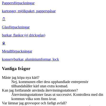
Pappersförpackningar
kartonger, mjölkpaket, papperspåsar
🫙
Glasförpackningar
burkar, flaskor (ej dricksglas)
🥫
Metallförpackningar
konservburkar, aluminiumformar, lock
Vanliga frågor
Måste jag köpa nya kärl?
Nej, kommunen eller dess upphandlade entreprenör
tillhandahåller kärl utan extra kostnad.
Kan jag fortfarande använda återvinningsstationer?
Återvinningsstationer fasas ut successivt. Kontrollera med din
kommun vilka som finns kvar.
Var lämnar jag grovsopor och farligt avfall?