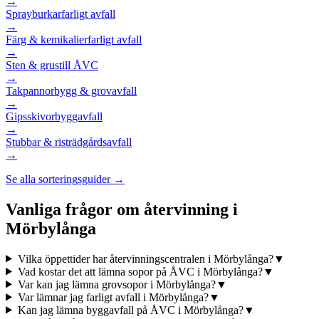
→
Sprayburkar
farligt avfall
→
Färg & kemikalier
farligt avfall
→
Sten & grus
till ÅVC
→
Takpannor
bygg & grovavfall
→
Gipsskivor
byggavfall
→
Stubbar & ris
trädgårdsavfall
→
Se alla sorteringsguider →
Vanliga frågor om återvinning i
Mörbylånga
Vilka öppettider har återvinningscentralen i Mörbylånga?
▼
Vad kostar det att lämna sopor på ÅVC i Mörbylånga?
▼
Var kan jag lämna grovsopor i Mörbylånga?
▼
Var lämnar jag farligt avfall i Mörbylånga?
▼
Kan jag lämna byggavfall på ÅVC i Mörbylånga?
▼