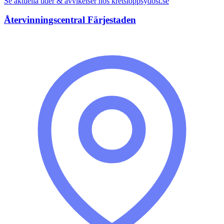
Se aktuella tider & avvikelser hos
kretsloppsydost.se
Återvinningscentral Färjestaden