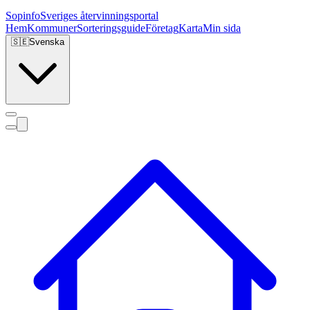
Sopinfo
Sveriges återvinningsportal
Hem
Kommuner
Sorteringsguide
Företag
Karta
Min sida
🇸🇪
Svenska