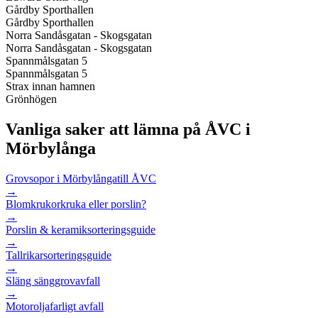
Gårdby Sporthallen
Gårdby Sporthallen
Norra Sandåsgatan - Skogsgatan
Norra Sandåsgatan - Skogsgatan
Spannmålsgatan 5
Spannmålsgatan 5
Strax innan hamnen
Grönhögen
Vanliga saker att lämna på ÅVC i
Mörbylånga
Grovsopor i Mörbylånga
till ÅVC
→
Blomkrukor
kruka eller porslin?
→
Porslin & keramik
sorteringsguide
→
Tallrikar
sorteringsguide
→
Släng säng
grovavfall
→
Motorolja
farligt avfall