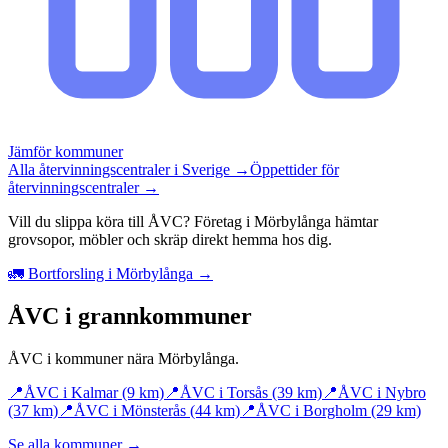
Jämför kommuner
Alla återvinningscentraler i Sverige →
Öppettider för
återvinningscentraler →
Vill du slippa köra till ÅVC? Företag i Mörbylånga hämtar
grovsopor, möbler och skräp direkt hemma hos dig.
🚛 Bortforsling i Mörbylånga →
ÅVC i grannkommuner
ÅVC i kommuner nära
Mörbylånga
.
📍
ÅVC i
Kalmar
(9 km)
📍
ÅVC i
Torsås
(39 km)
📍
ÅVC i
Nybro
(37 km)
📍
ÅVC i
Mönsterås
(44 km)
📍
ÅVC i
Borgholm
(29 km)
Se alla kommuner →