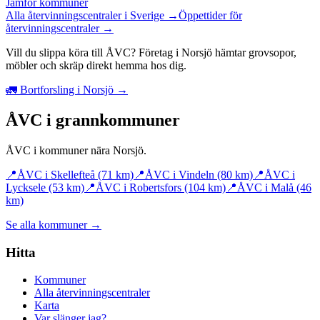
Jämför kommuner
Alla återvinningscentraler i Sverige →
Öppettider för
återvinningscentraler →
Vill du slippa köra till ÅVC? Företag i Norsjö hämtar grovsopor,
möbler och skräp direkt hemma hos dig.
🚛 Bortforsling i Norsjö →
ÅVC i grannkommuner
ÅVC i kommuner nära
Norsjö
.
📍
ÅVC i
Skellefteå
(71 km)
📍
ÅVC i
Vindeln
(80 km)
📍
ÅVC i
Lycksele
(53 km)
📍
ÅVC i
Robertsfors
(104 km)
📍
ÅVC i
Malå
(46
km)
Se alla kommuner →
Hitta
Kommuner
Alla återvinningscentraler
Karta
Var slänger jag?