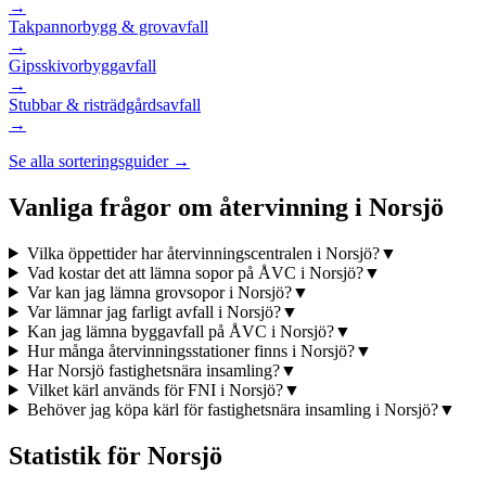
→
Takpannor
bygg & grovavfall
→
Gipsskivor
byggavfall
→
Stubbar & ris
trädgårdsavfall
→
Se alla sorteringsguider →
Vanliga frågor om återvinning i
Norsjö
Vilka öppettider har återvinningscentralen i Norsjö?
▼
Vad kostar det att lämna sopor på ÅVC i Norsjö?
▼
Var kan jag lämna grovsopor i Norsjö?
▼
Var lämnar jag farligt avfall i Norsjö?
▼
Kan jag lämna byggavfall på ÅVC i Norsjö?
▼
Hur många återvinningsstationer finns i Norsjö?
▼
Har Norsjö fastighetsnära insamling?
▼
Vilket kärl används för FNI i Norsjö?
▼
Behöver jag köpa kärl för fastighetsnära insamling i Norsjö?
▼
Statistik för
Norsjö