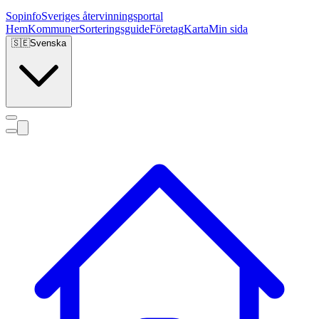
Sopinfo
Sveriges återvinningsportal
Hem
Kommuner
Sorteringsguide
Företag
Karta
Min sida
🇸🇪
Svenska