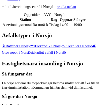
+
1
till återvinningscentral
i
Norsjö
–
se alla nedan
Öppettider – ÅVC i
Norsjö
Station
Dag
Öppnar
Stänger
Återvinningscentral Bastuträsk
Tisdag
14:00
19:00
Avfallstyper i
Norsjö
🔋
Batterier
i
Norsjö
🔌
Elektronik
i
Norsjö
👕
Textilier
i
Norsjö
🛋️
Grovsopor
i
Norsjö
⚠️
Farligt avfall
i
Norsjö
Fastighetsnära insamling i
Norsjö
Så fungerar det
I Norsjö sorterar du förpackningar hemma istället för att åka till en
återvinningsstation. Kommunen hämtar dem vid din fastighet.
Så gör du i
Norsjö