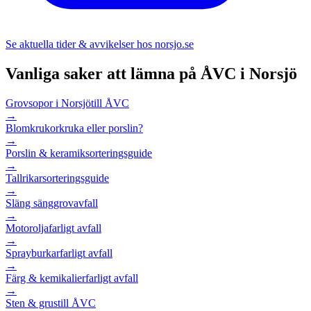
Se aktuella tider & avvikelser hos
norsjo.se
Vanliga saker att lämna på ÅVC i
Norsjö
Grovsopor i Norsjö
till ÅVC
→
Blomkrukor
kruka eller porslin?
→
Porslin & keramik
sorteringsguide
→
Tallrikar
sorteringsguide
→
Släng säng
grovavfall
→
Motorolja
farligt avfall
→
Sprayburkar
farligt avfall
→
Färg & kemikalier
farligt avfall
→
Sten & grus
till ÅVC