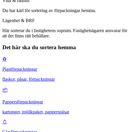
Villa & radhus
Du har
kärl för sortering av förpackningar hemma
.
Lägenhet & BRF
Här
sorterar du i fastighetens soprum
. Fastighetsägaren ansvarar för
att det finns rätt behållare.
Det här ska du sortera hemma
♻️
Plastförpackningar
flaskor, påsar, förpackningar
📦
Pappersförpackningar
kartonger, mjölkpaket, papperspåsar
🫙
Glasförpackningar