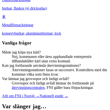
burkar, flaskor (ej dricksglas)
🥫
Metallförpackningar
konservburkar, aluminiumformar, lock
Vanliga frågor
Måste jag köpa nya kärl?
Nej, kommunen eller dess upphandlade entreprenör
tillhandahåller kärl utan extra kostnad.
Kan jag fortfarande använda återvinningsstationer?
Återvinningsstationer fasas ut successivt. Kontrollera med din
kommun vilka som finns kvar.
Var lämnar jag grovsopor och farligt avfall?
Grovsopor och farligt avfall lämnar du fortfarande på
återvinningscentralen
. FNI gäller bara förpackningar.
Allt om FNI i
Norsjö
→
Nationell guide →
Var slänger jag…