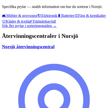
Specifika prylar — snabb information om hur du sorterar i
Norsjö
.
🛋️
Möbler & grovsopor
🔌
Elektronik
🔋
Batterier
🎨
Färg & kemikalier
👕
Kläder & textil
🌿
Trädgårdsavfall
Sök fler prylar i sorteringsguiden →
Återvinningscentraler i
Norsjö
Norsjö återvinningscentral