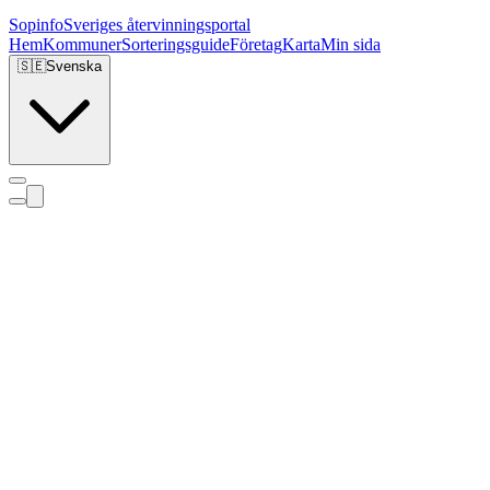
Sopinfo
Sveriges återvinningsportal
Hem
Kommuner
Sorteringsguide
Företag
Karta
Min sida
🇸🇪
Svenska