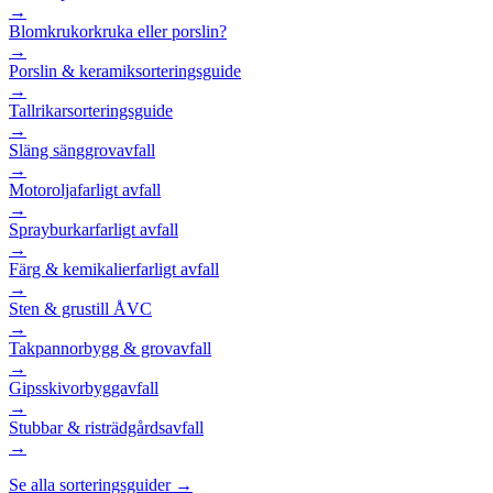
→
Blomkrukor
kruka eller porslin?
→
Porslin & keramik
sorteringsguide
→
Tallrikar
sorteringsguide
→
Släng säng
grovavfall
→
Motorolja
farligt avfall
→
Sprayburkar
farligt avfall
→
Färg & kemikalier
farligt avfall
→
Sten & grus
till ÅVC
→
Takpannor
bygg & grovavfall
→
Gipsskivor
byggavfall
→
Stubbar & ris
trädgårdsavfall
→
Se alla sorteringsguider →