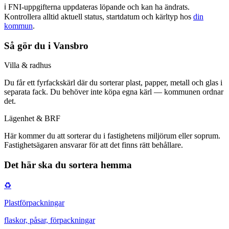
ℹ️ FNI-uppgifterna uppdateras löpande och kan ha ändrats.
Kontrollera alltid aktuell status, startdatum och kärltyp
hos
din
kommun
.
Så gör du i
Vansbro
Villa & radhus
Du får
ett fyrfackskärl där du sorterar plast, papper, metall och glas i
separata fack
.
Du behöver inte köpa egna kärl — kommunen ordnar
det.
Lägenhet & BRF
Här kommer du att
sorterar du i fastighetens miljörum eller soprum
.
Fastighetsägaren ansvarar för att det finns rätt behållare.
Det här ska du sortera hemma
♻️
Plastförpackningar
flaskor, påsar, förpackningar