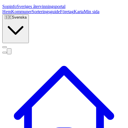
Sopinfo
Sveriges återvinningsportal
Hem
Kommuner
Sorteringsguide
Företag
Karta
Min sida
🇸🇪
Svenska