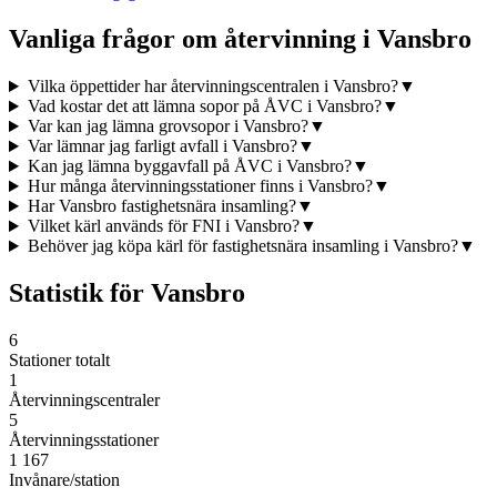
Vanliga frågor om återvinning i
Vansbro
Vilka öppettider har återvinningscentralen i Vansbro?
▼
Vad kostar det att lämna sopor på ÅVC i Vansbro?
▼
Var kan jag lämna grovsopor i Vansbro?
▼
Var lämnar jag farligt avfall i Vansbro?
▼
Kan jag lämna byggavfall på ÅVC i Vansbro?
▼
Hur många återvinningsstationer finns i Vansbro?
▼
Har Vansbro fastighetsnära insamling?
▼
Vilket kärl används för FNI i Vansbro?
▼
Behöver jag köpa kärl för fastighetsnära insamling i Vansbro?
▼
Statistik för
Vansbro
6
Stationer totalt
1
Återvinningscentraler
5
Återvinningsstationer
1 167
Invånare/station