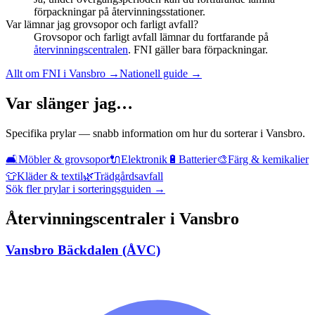
förpackningar på återvinningsstationer.
Var lämnar jag grovsopor och farligt avfall?
Grovsopor och farligt avfall lämnar du fortfarande på
återvinningscentralen
. FNI gäller bara förpackningar.
Allt om FNI i
Vansbro
→
Nationell guide →
Var slänger jag…
Specifika prylar — snabb information om hur du sorterar i
Vansbro
.
🛋️
Möbler & grovsopor
🔌
Elektronik
🔋
Batterier
🎨
Färg & kemikalier
👕
Kläder & textil
🌿
Trädgårdsavfall
Sök fler prylar i sorteringsguiden →
Återvinningscentraler i
Vansbro
Vansbro Bäckdalen (ÅVC)