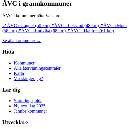
ÅVC i grannkommuner
ÅVC i kommuner nära
Vansbro
.
📍
ÅVC i
Gagnef
(50 km)
📍
ÅVC i
Leksand
(48 km)
📍
ÅVC i
Mora
(58 km)
📍
ÅVC i
Ludvika
(68 km)
📍
ÅVC i
Hagfors
(61 km)
Se alla kommuner →
Hitta
Kommuner
Alla återvinningscentraler
Karta
Var slänger jag?
Lär dig
Sorteringsguide
Ny textillag 2025
Jämför kommuner
Utvecklare