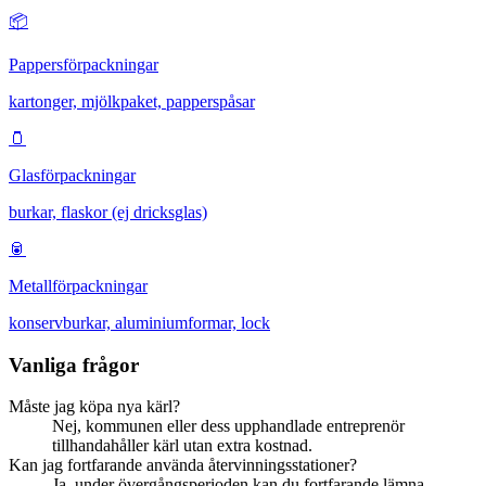
📦
Pappersförpackningar
kartonger, mjölkpaket, papperspåsar
🫙
Glasförpackningar
burkar, flaskor (ej dricksglas)
🥫
Metallförpackningar
konservburkar, aluminiumformar, lock
Vanliga frågor
Måste jag köpa nya kärl?
Nej, kommunen eller dess upphandlade entreprenör
tillhandahåller kärl utan extra kostnad.
Kan jag fortfarande använda återvinningsstationer?
Ja, under övergångsperioden kan du fortfarande lämna