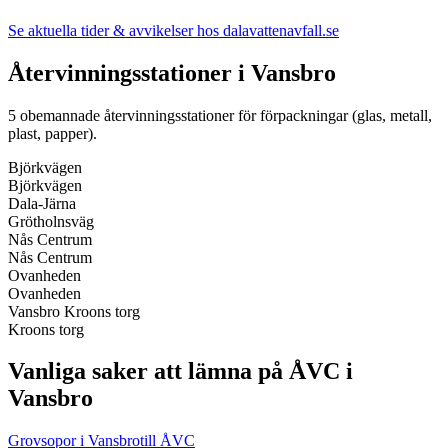
Se aktuella tider & avvikelser hos
dalavattenavfall.se
Återvinningsstationer i
Vansbro
5
obemannade återvinningsstationer för förpackningar (glas, metall,
plast, papper).
Björkvägen
Björkvägen
Dala-Järna
Grötholnsväg
Nås Centrum
Nås Centrum
Ovanheden
Ovanheden
Vansbro Kroons torg
Kroons torg
Vanliga saker att lämna på ÅVC i
Vansbro
Grovsopor i Vansbro
till ÅVC