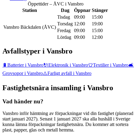
Öppettider – ÅVC i
Vansbro
Station
Dag
Öppnar
Stänger
Tisdag
09:00
15:00
Torsdag
12:00
19:00
Vansbro Bäckdalen (ÅVC)
Fredag
09:00
15:00
Lördag
09:00
12:00
Avfallstyper i
Vansbro
🔋
Batterier
i
Vansbro
🔌
Elektronik
i
Vansbro
👕
Textilier
i
Vansbro
🛋️
Grovsopor
i
Vansbro
⚠️
Farligt avfall
i
Vansbro
Fastighetsnära insamling i
Vansbro
Vad händer nu?
Vansbro inför hämtning av förpackningar vid din fastighet (planerad
start januari 2027). Senast 1 januari 2027 ska alla hushåll i Sverige
kunna lämna förpackningar fastighetsnära. Du kommer att sortera
plast, papper, glas och metall hemma.