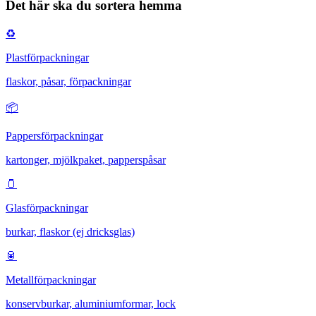
Det här ska du sortera hemma
♻️
Plastförpackningar
flaskor, påsar, förpackningar
📦
Pappersförpackningar
kartonger, mjölkpaket, papperspåsar
🫙
Glasförpackningar
burkar, flaskor (ej dricksglas)
🥫
Metallförpackningar
konservburkar, aluminiumformar, lock