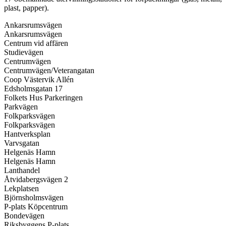
plast, papper).
Ankarsrumsvägen
Ankarsrumsvägen
Centrum vid affären
Studievägen
Centrumvägen
Centrumvägen/Veterangatan
Coop Västervik Allén
Edsholmsgatan 17
Folkets Hus Parkeringen
Parkvägen
Folkparksvägen
Folkparksvägen
Hantverksplan
Varvsgatan
Helgenäs Hamn
Helgenäs Hamn
Lanthandel
Åtvidabergsvägen 2
Lekplatsen
Björnsholmsvägen
P-plats Köpcentrum
Bondevägen
Riksbyggens P-plats