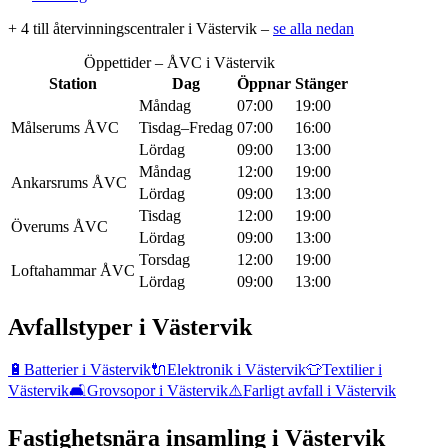
+
4
till återvinningscentral
er
i
Västervik
–
se alla nedan
Öppettider – ÅVC i
Västervik
Station
Dag
Öppnar
Stänger
Måndag
07:00
19:00
Målserums ÅVC
Tisdag–Fredag
07:00
16:00
Lördag
09:00
13:00
Måndag
12:00
19:00
Ankarsrums ÅVC
Lördag
09:00
13:00
Tisdag
12:00
19:00
Överums ÅVC
Lördag
09:00
13:00
Torsdag
12:00
19:00
Loftahammar ÅVC
Lördag
09:00
13:00
Avfallstyper i
Västervik
🔋
Batterier
i
Västervik
🔌
Elektronik
i
Västervik
👕
Textilier
i
Västervik
🛋️
Grovsopor
i
Västervik
⚠️
Farligt avfall
i
Västervik
Fastighetsnära insamling i
Västervik