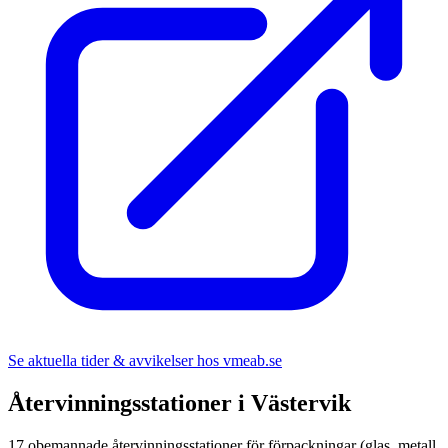
Se aktuella tider & avvikelser hos
vmeab.se
Återvinningsstationer i
Västervik
17
obemannade återvinningsstationer för förpackningar (glas, metall,