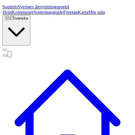
Sopinfo
Sveriges återvinningsportal
Hem
Kommuner
Sorteringsguide
Företag
Karta
Min sida
🇸🇪
Svenska