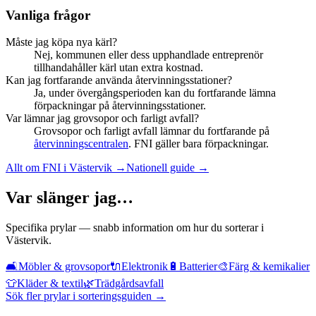
Vanliga frågor
Måste jag köpa nya kärl?
Nej, kommunen eller dess upphandlade entreprenör
tillhandahåller kärl utan extra kostnad.
Kan jag fortfarande använda återvinningsstationer?
Ja, under övergångsperioden kan du fortfarande lämna
förpackningar på återvinningsstationer.
Var lämnar jag grovsopor och farligt avfall?
Grovsopor och farligt avfall lämnar du fortfarande på
återvinningscentralen
. FNI gäller bara förpackningar.
Allt om FNI i
Västervik
→
Nationell guide →
Var slänger jag…
Specifika prylar — snabb information om hur du sorterar i
Västervik
.
🛋️
Möbler & grovsopor
🔌
Elektronik
🔋
Batterier
🎨
Färg & kemikalier
👕
Kläder & textil
🌿
Trädgårdsavfall
Sök fler prylar i sorteringsguiden →