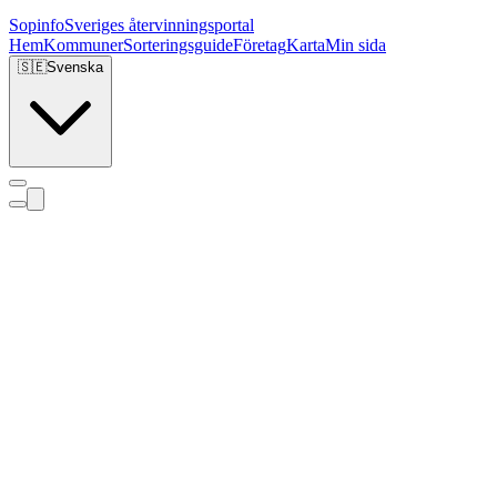
Sopinfo
Sveriges återvinningsportal
Hem
Kommuner
Sorteringsguide
Företag
Karta
Min sida
🇸🇪
Svenska