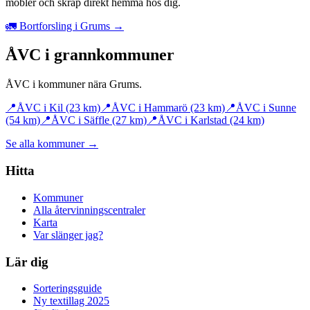
möbler och skräp direkt hemma hos dig.
🚛 Bortforsling i Grums →
ÅVC i grannkommuner
ÅVC i kommuner nära
Grums
.
📍
ÅVC i
Kil
(23 km)
📍
ÅVC i
Hammarö
(23 km)
📍
ÅVC i
Sunne
(54 km)
📍
ÅVC i
Säffle
(27 km)
📍
ÅVC i
Karlstad
(24 km)
Se alla kommuner →
Hitta
Kommuner
Alla återvinningscentraler
Karta
Var slänger jag?
Lär dig
Sorteringsguide
Ny textillag 2025