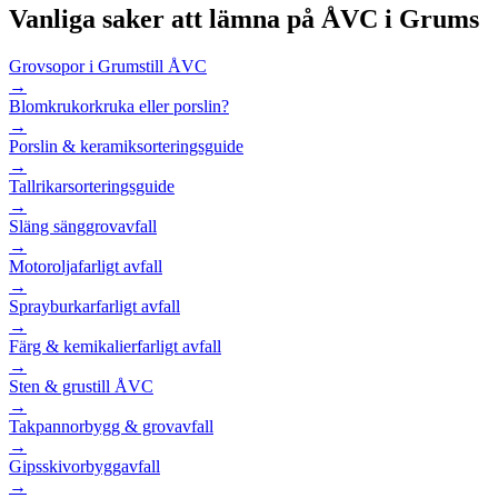
Vanliga saker att lämna på ÅVC i
Grums
Grovsopor i Grums
till ÅVC
→
Blomkrukor
kruka eller porslin?
→
Porslin & keramik
sorteringsguide
→
Tallrikar
sorteringsguide
→
Släng säng
grovavfall
→
Motorolja
farligt avfall
→
Sprayburkar
farligt avfall
→
Färg & kemikalier
farligt avfall
→
Sten & grus
till ÅVC
→
Takpannor
bygg & grovavfall
→
Gipsskivor
byggavfall
→