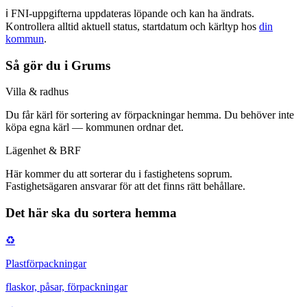
ℹ️ FNI-uppgifterna uppdateras löpande och kan ha ändrats.
Kontrollera alltid aktuell status, startdatum och kärltyp
hos
din
kommun
.
Så gör du i
Grums
Villa & radhus
Du får
kärl för sortering av förpackningar hemma
.
Du behöver inte
köpa egna kärl — kommunen ordnar det.
Lägenhet & BRF
Här kommer du att
sorterar du i fastighetens soprum
.
Fastighetsägaren ansvarar för att det finns rätt behållare.
Det här ska du sortera hemma
♻️
Plastförpackningar
flaskor, påsar, förpackningar