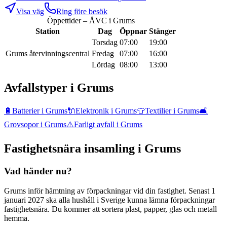
Visa väg
Ring före besök
Öppettider – ÅVC i
Grums
Station
Dag
Öppnar
Stänger
Torsdag
07:00
19:00
Grums återvinningscentral
Fredag
07:00
16:00
Lördag
08:00
13:00
Avfallstyper i
Grums
🔋
Batterier
i
Grums
🔌
Elektronik
i
Grums
👕
Textilier
i
Grums
🛋️
Grovsopor
i
Grums
⚠️
Farligt avfall
i
Grums
Fastighetsnära insamling i
Grums
Vad händer nu?
Grums inför hämtning av förpackningar vid din fastighet. Senast 1
januari 2027 ska alla hushåll i Sverige kunna lämna förpackningar
fastighetsnära. Du kommer att sortera plast, papper, glas och metall
hemma.