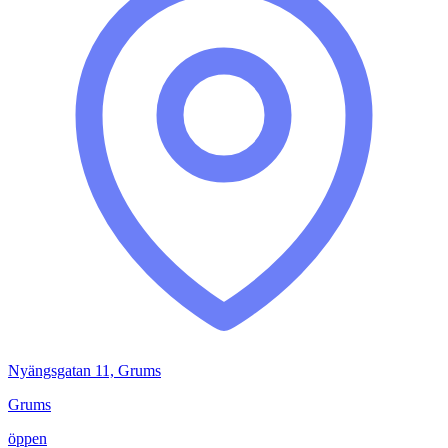
Nyängsgatan 11, Grums
Grums
öppen