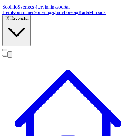
Sopinfo
Sveriges återvinningsportal
Hem
Kommuner
Sorteringsguide
Företag
Karta
Min sida
🇸🇪
Svenska