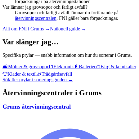
förpackningar på återvinningsstationer.
Var lämnar jag grovsopor och farligt avfall?
Grovsopor och farligt avfall lämnar du fortfarande på
återvinningscentralen
. FNI gäller bara förpackningar.
Allt om FNI i
Grums
→
Nationell guide →
Var slänger jag…
Specifika prylar — snabb information om hur du sorterar i
Grums
.
🛋️
Möbler & grovsopor
🔌
Elektronik
🔋
Batterier
🎨
Färg & kemikalier
👕
Kläder & textil
🌿
Trädgårdsavfall
Sök fler prylar i sorteringsguiden →
Återvinningscentraler i
Grums
Grums återvinningscentral