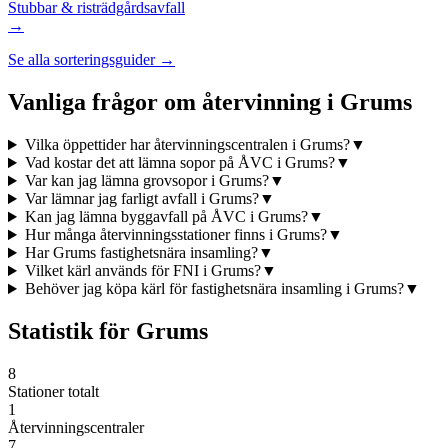
Stubbar & ris
trädgårdsavfall
→
Se alla sorteringsguider →
Vanliga frågor om återvinning i
Grums
Vilka öppettider har återvinningscentralen i Grums?
▼
Vad kostar det att lämna sopor på ÅVC i Grums?
▼
Var kan jag lämna grovsopor i Grums?
▼
Var lämnar jag farligt avfall i Grums?
▼
Kan jag lämna byggavfall på ÅVC i Grums?
▼
Hur många återvinningsstationer finns i Grums?
▼
Har Grums fastighetsnära insamling?
▼
Vilket kärl används för FNI i Grums?
▼
Behöver jag köpa kärl för fastighetsnära insamling i Grums?
▼
Statistik för
Grums
8
Stationer totalt
1
Återvinningscentraler
7