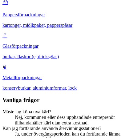
📦
Pappersförpackningar
kartonger, mjölkpaket, papperspåsar
🫙
Glasförpackningar
burkar, flaskor (ej dricksglas)
🥫
Metallförpackningar
konservburkar, aluminiumformar, lock
Vanliga frågor
Måste jag köpa nya kärl?
Nej, kommunen eller dess upphandlade entreprenör
tillhandahåller kärl utan extra kostnad.
Kan jag fortfarande använda återvinningsstationer?
Ja, under övergångsperioden kan du fortfarande lämna