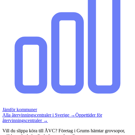
Jämför kommuner
Alla återvinningscentraler i Sverige →
Öppettider för
återvinningscentraler →
Vill du slippa köra till ÅVC? Företag i Grums hämtar grovsopor,