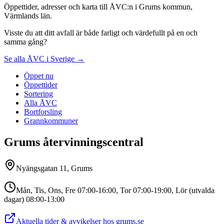
Öppettider, adresser och karta till ÅVC:n i Grums kommun,
Värmlands län.
Visste du att ditt avfall är både farligt och värdefullt på en och
samma gång?
Se alla ÅVC i Sverige →
Öppet nu
Öppettider
Sortering
Alla ÅVC
Bortforsling
Grannkommuner
Grums återvinningscentral
Nyängsgatan 11, Grums
Mån, Tis, Ons, Fre 07:00-16:00, Tor 07:00-19:00, Lör (utvalda
dagar) 08:00-13:00
Aktuella tider & avvikelser hos
grums.se