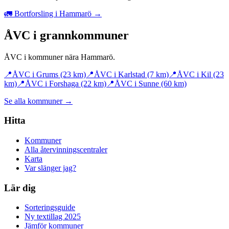
🚛 Bortforsling i Hammarö →
ÅVC i grannkommuner
ÅVC i kommuner nära
Hammarö
.
📍
ÅVC i
Grums
(23 km)
📍
ÅVC i
Karlstad
(7 km)
📍
ÅVC i
Kil
(23
km)
📍
ÅVC i
Forshaga
(22 km)
📍
ÅVC i
Sunne
(60 km)
Se alla kommuner →
Hitta
Kommuner
Alla återvinningscentraler
Karta
Var slänger jag?
Lär dig
Sorteringsguide
Ny textillag 2025
Jämför kommuner