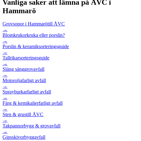
Vanliga saker att lämna på ÅVC i
Hammarö
Grovsopor i Hammarö
till ÅVC
→
Blomkrukor
kruka eller porslin?
→
Porslin & keramik
sorteringsguide
→
Tallrikar
sorteringsguide
→
Släng säng
grovavfall
→
Motorolja
farligt avfall
→
Sprayburkar
farligt avfall
→
Färg & kemikalier
farligt avfall
→
Sten & grus
till ÅVC
→
Takpannor
bygg & grovavfall
→
Gipsskivor
byggavfall