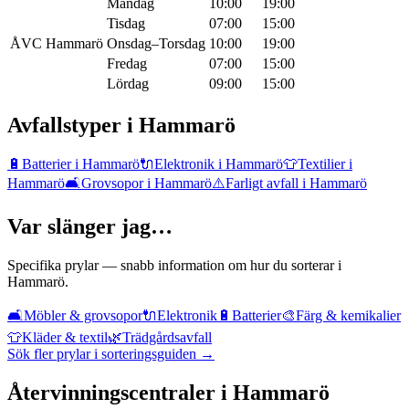
Måndag
10:00
19:00
Tisdag
07:00
15:00
ÅVC Hammarö
Onsdag–Torsdag
10:00
19:00
Fredag
07:00
15:00
Lördag
09:00
15:00
Avfallstyper i
Hammarö
🔋
Batterier
i
Hammarö
🔌
Elektronik
i
Hammarö
👕
Textilier
i
Hammarö
🛋️
Grovsopor
i
Hammarö
⚠️
Farligt avfall
i
Hammarö
Var slänger jag…
Specifika prylar — snabb information om hur du sorterar i
Hammarö
.
🛋️
Möbler & grovsopor
🔌
Elektronik
🔋
Batterier
🎨
Färg & kemikalier
👕
Kläder & textil
🌿
Trädgårdsavfall
Sök fler prylar i sorteringsguiden →
Återvinningscentraler i
Hammarö