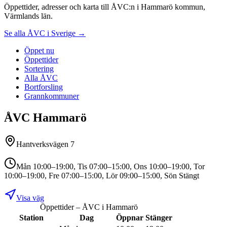
Öppettider, adresser och karta till ÅVC:n i Hammarö kommun,
Värmlands län.
Se alla ÅVC i Sverige →
Öppet nu
Öppettider
Sortering
Alla ÅVC
Bortforsling
Grannkommuner
ÅVC Hammarö
Hantverksvägen 7
Mån 10:00–19:00, Tis 07:00–15:00, Ons 10:00–19:00, Tor
10:00–19:00, Fre 07:00–15:00, Lör 09:00–15:00, Sön Stängt
Visa väg
Öppettider – ÅVC i
Hammarö
Station
Dag
Öppnar
Stänger