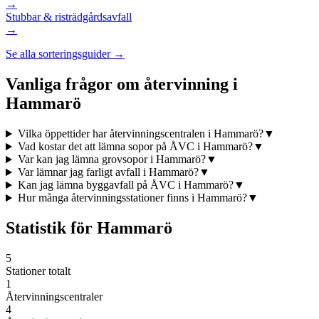
→
Stubbar & ris
trädgårdsavfall
→
Se alla sorteringsguider →
Vanliga frågor om återvinning i
Hammarö
Vilka öppettider har återvinningscentralen i Hammarö?
▼
Vad kostar det att lämna sopor på ÅVC i Hammarö?
▼
Var kan jag lämna grovsopor i Hammarö?
▼
Var lämnar jag farligt avfall i Hammarö?
▼
Kan jag lämna byggavfall på ÅVC i Hammarö?
▼
Hur många återvinningsstationer finns i Hammarö?
▼
Statistik för
Hammarö
5
Stationer totalt
1
Återvinningscentraler
4