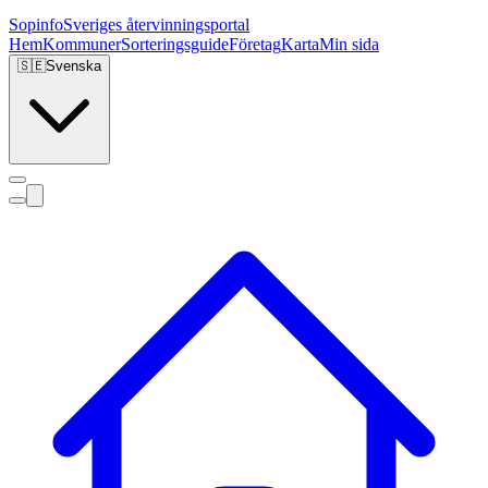
Sopinfo
Sveriges återvinningsportal
Hem
Kommuner
Sorteringsguide
Företag
Karta
Min sida
🇸🇪
Svenska