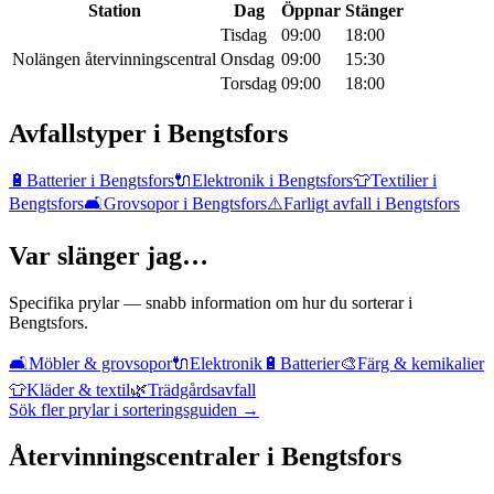
Station
Dag
Öppnar
Stänger
Tisdag
09:00
18:00
Nolängen återvinningscentral
Onsdag
09:00
15:30
Torsdag
09:00
18:00
Avfallstyper i
Bengtsfors
🔋
Batterier
i
Bengtsfors
🔌
Elektronik
i
Bengtsfors
👕
Textilier
i
Bengtsfors
🛋️
Grovsopor
i
Bengtsfors
⚠️
Farligt avfall
i
Bengtsfors
Var slänger jag…
Specifika prylar — snabb information om hur du sorterar i
Bengtsfors
.
🛋️
Möbler & grovsopor
🔌
Elektronik
🔋
Batterier
🎨
Färg & kemikalier
👕
Kläder & textil
🌿
Trädgårdsavfall
Sök fler prylar i sorteringsguiden →
Återvinningscentraler i
Bengtsfors