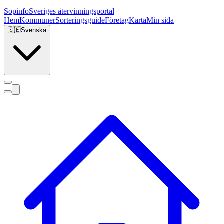
Sopinfo
Sveriges återvinningsportal
Hem
Kommuner
Sorteringsguide
Företag
Karta
Min sida
🇸🇪
Svenska