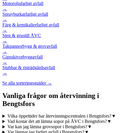
Motorolja
farligt avfall
→
Sprayburkar
farligt avfall
→
Färg & kemikalier
farligt avfall
→
Sten & grus
till ÅVC
→
Takpannor
bygg & grovavfall
→
Gipsskivor
byggavfall
→
Stubbar & ris
trädgårdsavfall
→
Se alla sorteringsguider →
Vanliga frågor om återvinning i
Bengtsfors
Vilka öppettider har återvinningscentralen i Bengtsfors?
▼
Vad kostar det att lämna sopor på ÅVC i Bengtsfors?
▼
Var kan jag lämna grovsopor i Bengtsfors?
▼
Var lämnar jag farligt avfall i Bengtsfors?
▼