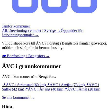
Jämför kommuner
Alla återvinningscentraler i Sverige →
Öppettider för
återvinningscentraler →
Vill du slippa köra till ÅVC? Företag i Bengtsfors hämtar grovsopor,
möbler och skräp direkt hemma hos dig.
🚛 Bortforsling i Bengtsfors →
ÅVC i grannkommuner
ÅVC i kommuner nära
Bengtsfors
.
📍
ÅVC i
Strömstad
(60 km)
📍
ÅVC i
Arvika
(73 km)
📍
ÅVC i
Säffle
(42 km)
📍
ÅVC i
Årjäng
(40 km)
📍
ÅVC i
Åmål
(28 km)
Se alla kommuner →
Hitta