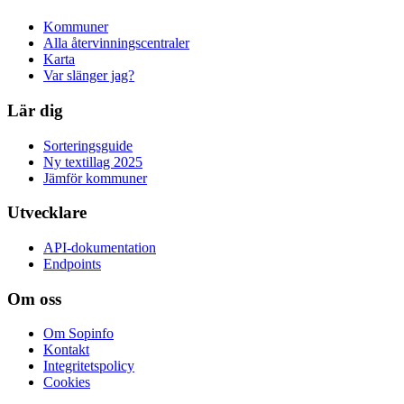
Kommuner
Alla återvinningscentraler
Karta
Var slänger jag?
Lär dig
Sorteringsguide
Ny textillag 2025
Jämför kommuner
Utvecklare
API-dokumentation
Endpoints
Om oss
Om Sopinfo
Kontakt
Integritetspolicy
Cookies