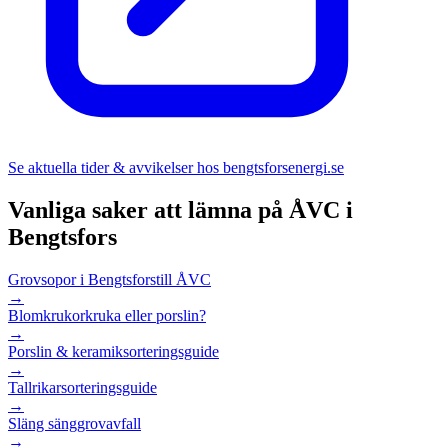
Se aktuella tider & avvikelser hos
bengtsforsenergi.se
Vanliga saker att lämna på ÅVC i
Bengtsfors
Grovsopor i Bengtsfors
till ÅVC
→
Blomkrukor
kruka eller porslin?
→
Porslin & keramik
sorteringsguide
→
Tallrikar
sorteringsguide
→
Släng säng
grovavfall
→