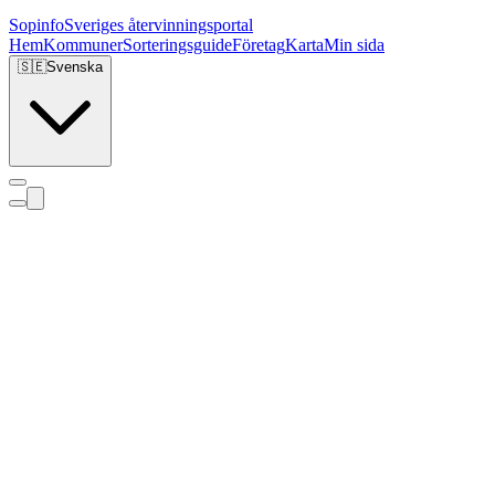
Sopinfo
Sveriges återvinningsportal
Hem
Kommuner
Sorteringsguide
Företag
Karta
Min sida
🇸🇪
Svenska