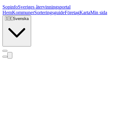
Sopinfo
Sveriges återvinningsportal
Hem
Kommuner
Sorteringsguide
Företag
Karta
Min sida
🇸🇪
Svenska