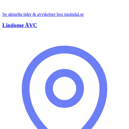
Se aktuella tider & avvikelser hos
molndal.se
Lindome ÅVC