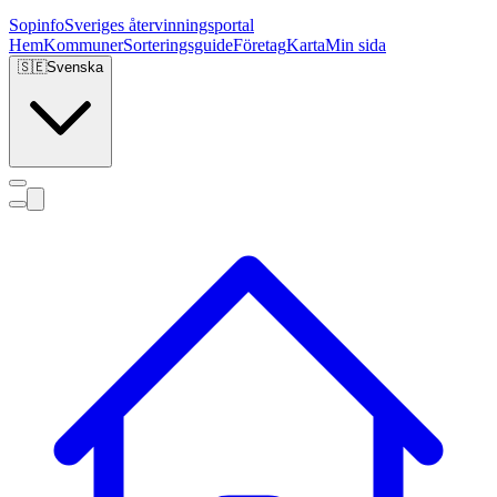
Sopinfo
Sveriges återvinningsportal
Hem
Kommuner
Sorteringsguide
Företag
Karta
Min sida
🇸🇪
Svenska