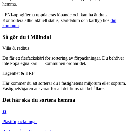
hemma.
ℹ️ FNI-uppgifterna uppdateras löpande och kan ha ändrats.
Kontrollera alltid aktuell status, startdatum och kärltyp
hos
din
kommun
.
Så gör du i
Mölndal
Villa & radhus
Du får
ett flerfackskärl för sortering av förpackningar
.
Du behöver
inte köpa egna kärl — kommunen ordnar det.
Lägenhet & BRF
Här kommer du att
sorterar du i fastighetens miljörum eller soprum
.
Fastighetsägaren ansvarar för att det finns rätt behållare.
Det här ska du sortera hemma
♻️
Plastförpackningar