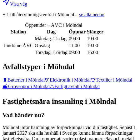
Visa väg
+
1
till återvinningscentral
i
Mölndal
–
se alla nedan
Öppettider – ÅVC i
Mölndal
Station
Dag
Öppnar
Stänger
Måndag–Tisdag
09:00
19:00
Lindome ÅVC
Onsdag
11:00
19:00
Torsdag–Lördag
09:00
16:00
Avfallstyper i
Mölndal
🔋
Batterier
i
Mölndal
🔌
Elektronik
i
Mölndal
👕
Textilier
i
Mölndal
🛋️
Grovsopor
i
Mölndal
⚠️
Farligt avfall
i
Mölndal
Fastighetsnära insamling i
Mölndal
Vad händer nu?
Mölndal inför hämtning av förpackningar vid din fastighet. Senast 1
januari 2027 ska alla hushåll i Sverige kunna lämna förpackningar
fastighetsnära. Du kommer att sortera plast, papper, glas och metall