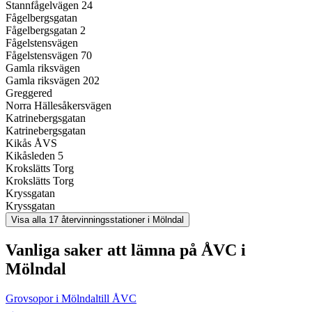
Stannfågelvägen 24
Fågelbergsgatan
Fågelbergsgatan 2
Fågelstensvägen
Fågelstensvägen 70
Gamla riksvägen
Gamla riksvägen 202
Greggered
Norra Hällesåkersvägen
Katrinebergsgatan
Katrinebergsgatan
Kikås ÅVS
Kikåsleden 5
Krokslätts Torg
Krokslätts Torg
Kryssgatan
Kryssgatan
Visa alla
17
återvinningsstationer i
Mölndal
Vanliga saker att lämna på ÅVC i
Mölndal
Grovsopor i Mölndal
till ÅVC
→