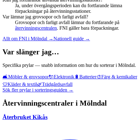
Ja, under övergångsperioden kan du fortfarande lämna
förpackningar på återvinningsstationer.
Var lämnar jag grovsopor och farligt avfall?
Grovsopor och farligt avfall lämnar du fortfarande på
återvinningscentralen
. FNI gäller bara förpackningar.
Allt om FNI i
Mölndal
→
Nationell guide →
Var slänger jag…
Specifika prylar — snabb information om hur du sorterar i
Mölndal
.
🛋️
Möbler & grovsopor
🔌
Elektronik
🔋
Batterier
🎨
Färg & kemikalier
👕
Kläder & textil
🌿
Trädgårdsavfall
Sök fler prylar i sorteringsguiden →
Återvinningscentraler i
Mölndal
Återbruket Kikås