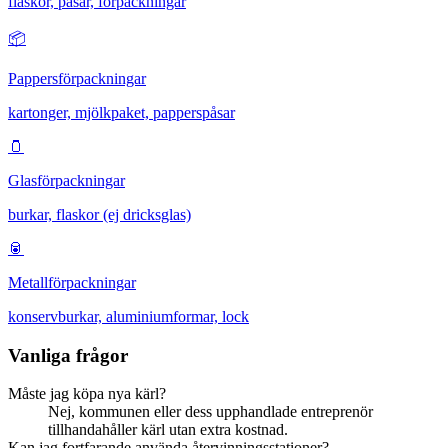
flaskor, påsar, förpackningar
📦
Pappersförpackningar
kartonger, mjölkpaket, papperspåsar
🫙
Glasförpackningar
burkar, flaskor (ej dricksglas)
🥫
Metallförpackningar
konservburkar, aluminiumformar, lock
Vanliga frågor
Måste jag köpa nya kärl?
Nej, kommunen eller dess upphandlade entreprenör
tillhandahåller kärl utan extra kostnad.
Kan jag fortfarande använda återvinningsstationer?