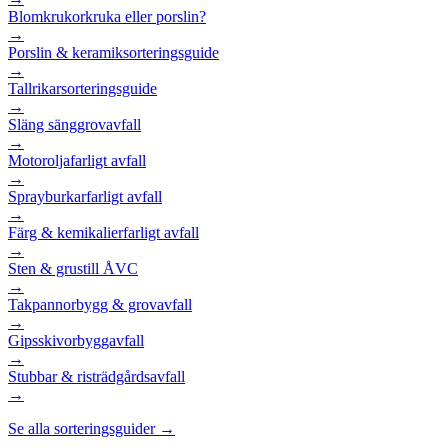
Blomkrukor
kruka eller porslin?
→
Porslin & keramik
sorteringsguide
→
Tallrikar
sorteringsguide
→
Släng säng
grovavfall
→
Motorolja
farligt avfall
→
Sprayburkar
farligt avfall
→
Färg & kemikalier
farligt avfall
→
Sten & grus
till ÅVC
→
Takpannor
bygg & grovavfall
→
Gipsskivor
byggavfall
→
Stubbar & ris
trädgårdsavfall
→
Se alla sorteringsguider →