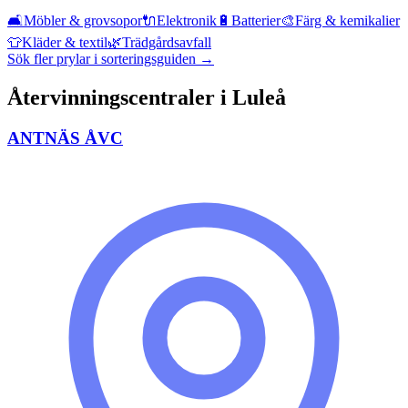
🛋️
Möbler & grovsopor
🔌
Elektronik
🔋
Batterier
🎨
Färg & kemikalier
👕
Kläder & textil
🌿
Trädgårdsavfall
Sök fler prylar i sorteringsguiden →
Återvinningscentraler i
Luleå
ANTNÄS ÅVC