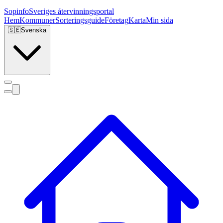
Sopinfo
Sveriges återvinningsportal
Hem
Kommuner
Sorteringsguide
Företag
Karta
Min sida
🇸🇪
Svenska