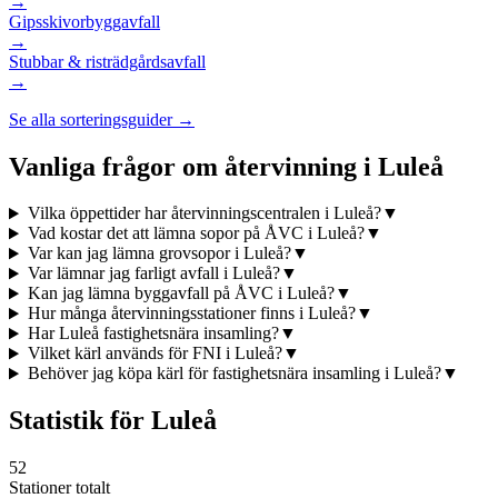
→
Gipsskivor
byggavfall
→
Stubbar & ris
trädgårdsavfall
→
Se alla sorteringsguider →
Vanliga frågor om återvinning i
Luleå
Vilka öppettider har återvinningscentralen i Luleå?
▼
Vad kostar det att lämna sopor på ÅVC i Luleå?
▼
Var kan jag lämna grovsopor i Luleå?
▼
Var lämnar jag farligt avfall i Luleå?
▼
Kan jag lämna byggavfall på ÅVC i Luleå?
▼
Hur många återvinningsstationer finns i Luleå?
▼
Har Luleå fastighetsnära insamling?
▼
Vilket kärl används för FNI i Luleå?
▼
Behöver jag köpa kärl för fastighetsnära insamling i Luleå?
▼
Statistik för
Luleå
52
Stationer totalt