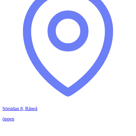
Sörsidan 8, Råneå
öppen