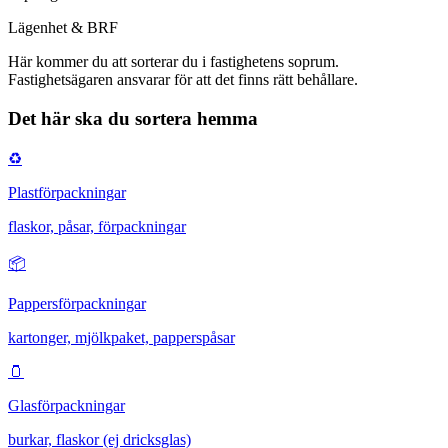
Lägenhet & BRF
Här kommer du att
sorterar du i fastighetens soprum
.
Fastighetsägaren ansvarar för att det finns rätt behållare.
Det här ska du sortera hemma
♻️
Plastförpackningar
flaskor, påsar, förpackningar
📦
Pappersförpackningar
kartonger, mjölkpaket, papperspåsar
🫙
Glasförpackningar
burkar, flaskor (ej dricksglas)