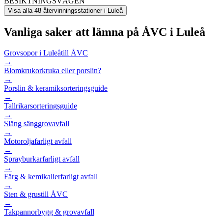
BESIKTNINGSVÄGEN
Visa alla
48
återvinningsstationer i
Luleå
Vanliga saker att lämna på ÅVC i
Luleå
Grovsopor i Luleå
till ÅVC
→
Blomkrukor
kruka eller porslin?
→
Porslin & keramik
sorteringsguide
→
Tallrikar
sorteringsguide
→
Släng säng
grovavfall
→
Motorolja
farligt avfall
→
Sprayburkar
farligt avfall
→
Färg & kemikalier
farligt avfall
→
Sten & grus
till ÅVC
→
Takpannor
bygg & grovavfall