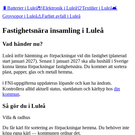
🔋
Batterier
i
Luleå
🔌
Elektronik
i
Luleå
👕
Textilier
i
Luleå
🛋️
Grovsopor
i
Luleå
⚠️
Farligt avfall
i
Luleå
Fastighetsnära insamling i
Luleå
Vad händer nu?
Luleå inför hämtning av förpackningar vid din fastighet (planerad
start januari 2027). Senast 1 januari 2027 ska alla hushåll i Sverige
kunna lämna förpackningar fastighetsnära. Du kommer att sortera
plast, papper, glas och metall hemma.
ℹ️ FNI-uppgifterna uppdateras löpande och kan ha ändrats.
Kontrollera alltid aktuell status, startdatum och kärltyp
hos
din
kommun
.
Så gör du i
Luleå
Villa & radhus
Du får
kärl för sortering av förpackningar hemma
.
Du behöver inte
köpa egna kärl — kommunen ordnar det.