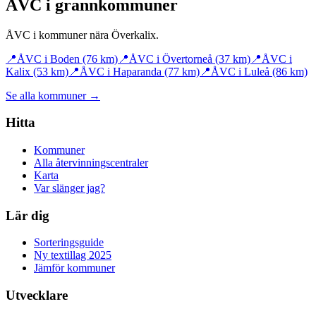
ÅVC i grannkommuner
ÅVC i kommuner nära
Överkalix
.
📍
ÅVC i
Boden
(76 km)
📍
ÅVC i
Övertorneå
(37 km)
📍
ÅVC i
Kalix
(53 km)
📍
ÅVC i
Haparanda
(77 km)
📍
ÅVC i
Luleå
(86 km)
Se alla kommuner →
Hitta
Kommuner
Alla återvinningscentraler
Karta
Var slänger jag?
Lär dig
Sorteringsguide
Ny textillag 2025
Jämför kommuner
Utvecklare