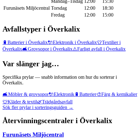
Måndag–Tisdag
12:00
15:30
Furunäsets Miljöcentral
Torsdag
12:00
18:30
Fredag
12:00
15:00
Avfallstyper i
Överkalix
🔋
Batterier
i
Överkalix
🔌
Elektronik
i
Överkalix
👕
Textilier
i
Överkalix
🛋️
Grovsopor
i
Överkalix
⚠️
Farligt avfall
i
Överkalix
Var slänger jag…
Specifika prylar — snabb information om hur du sorterar i
Överkalix
.
🛋️
Möbler & grovsopor
🔌
Elektronik
🔋
Batterier
🎨
Färg & kemikalier
👕
Kläder & textil
🌿
Trädgårdsavfall
Sök fler prylar i sorteringsguiden →
Återvinningscentraler i
Överkalix
Furunäsets Miljöcentral