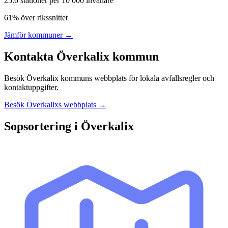
25.0
stationer per 10 000 invånare
61% över rikssnittet
Jämför kommuner →
Kontakta
Överkalix
kommun
Besök
Överkalix
kommuns webbplats för lokala avfallsregler och
kontaktuppgifter.
Besök
Överkalix
s webbplats →
Sopsortering i
Överkalix