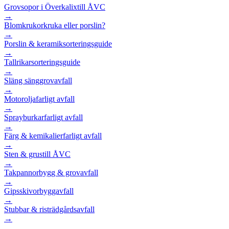
Grovsopor i Överkalix
till ÅVC
→
Blomkrukor
kruka eller porslin?
→
Porslin & keramik
sorteringsguide
→
Tallrikar
sorteringsguide
→
Släng säng
grovavfall
→
Motorolja
farligt avfall
→
Sprayburkar
farligt avfall
→
Färg & kemikalier
farligt avfall
→
Sten & grus
till ÅVC
→
Takpannor
bygg & grovavfall
→
Gipsskivor
byggavfall
→
Stubbar & ris
trädgårdsavfall
→