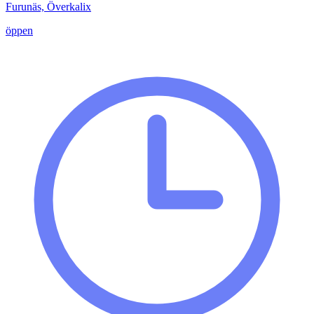
Furunäs, Överkalix
öppen