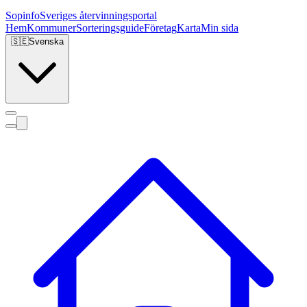
Sopinfo
Sveriges återvinningsportal
Hem
Kommuner
Sorteringsguide
Företag
Karta
Min sida
🇸🇪
Svenska