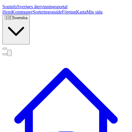
Sopinfo
Sveriges återvinningsportal
Hem
Kommuner
Sorteringsguide
Företag
Karta
Min sida
🇸🇪
Svenska