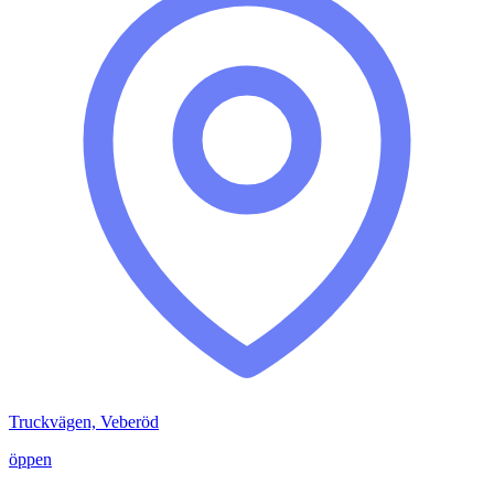
Truckvägen, Veberöd
öppen