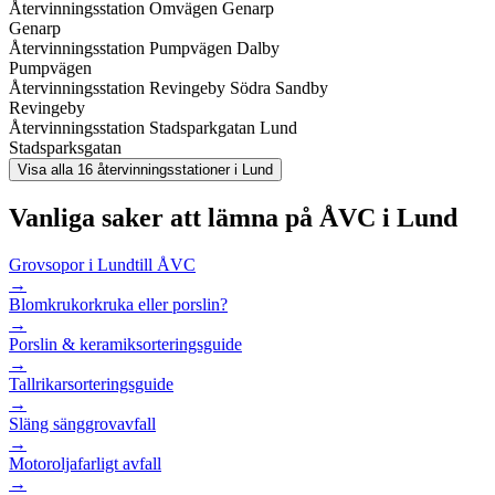
Återvinningsstation Omvägen Genarp
Genarp
Återvinningsstation Pumpvägen Dalby
Pumpvägen
Återvinningsstation Revingeby Södra Sandby
Revingeby
Återvinningsstation Stadsparkgatan Lund
Stadsparksgatan
Visa alla
16
återvinningsstationer i
Lund
Vanliga saker att lämna på ÅVC i
Lund
Grovsopor i Lund
till ÅVC
→
Blomkrukor
kruka eller porslin?
→
Porslin & keramik
sorteringsguide
→
Tallrikar
sorteringsguide
→
Släng säng
grovavfall
→
Motorolja
farligt avfall
→