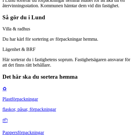
I Lund sorterar du förpackningar hemma istället för att åka till en
återvinningsstation. Kommunen hämtar dem vid din fastighet.
Så gör du i
Lund
Villa & radhus
Du har
kärl för sortering av förpackningar hemma
.
Lägenhet & BRF
Här
sorterar du i fastighetens soprum
. Fastighetsägaren ansvarar för
att det finns rätt behållare.
Det här ska du sortera hemma
♻️
Plastförpackningar
flaskor, påsar, förpackningar
📦
Pappersförpackningar