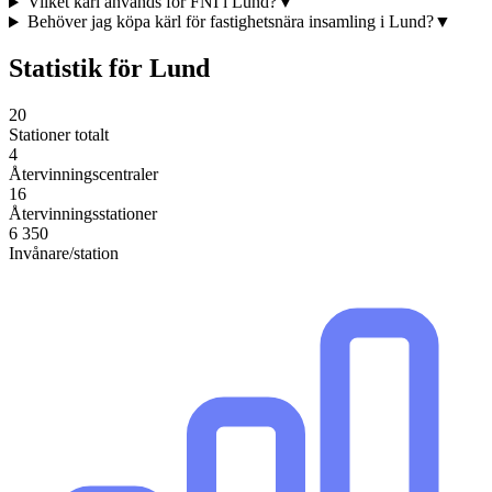
Vilket kärl används för FNI i Lund?
▼
Behöver jag köpa kärl för fastighetsnära insamling i Lund?
▼
Statistik för
Lund
20
Stationer totalt
4
Återvinningscentraler
16
Återvinningsstationer
6 350
Invånare/station