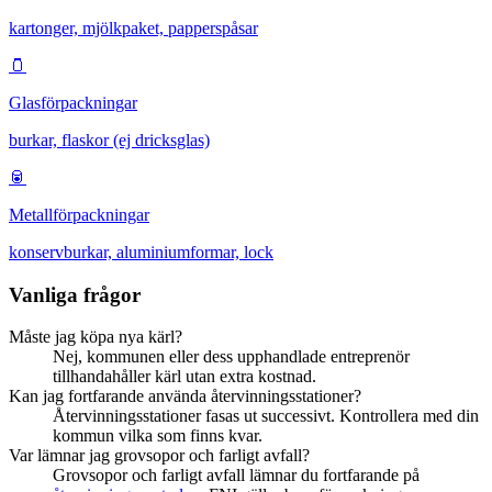
kartonger, mjölkpaket, papperspåsar
🫙
Glasförpackningar
burkar, flaskor (ej dricksglas)
🥫
Metallförpackningar
konservburkar, aluminiumformar, lock
Vanliga frågor
Måste jag köpa nya kärl?
Nej, kommunen eller dess upphandlade entreprenör
tillhandahåller kärl utan extra kostnad.
Kan jag fortfarande använda återvinningsstationer?
Återvinningsstationer fasas ut successivt. Kontrollera med din
kommun vilka som finns kvar.
Var lämnar jag grovsopor och farligt avfall?
Grovsopor och farligt avfall lämnar du fortfarande på