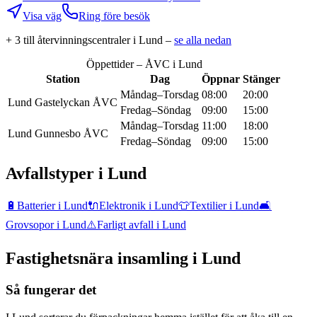
Visa väg
Ring före besök
+
3
till återvinningscentral
er
i
Lund
–
se alla nedan
Öppettider – ÅVC i
Lund
Station
Dag
Öppnar
Stänger
Måndag–Torsdag
08:00
20:00
Lund Gastelyckan ÅVC
Fredag–Söndag
09:00
15:00
Måndag–Torsdag
11:00
18:00
Lund Gunnesbo ÅVC
Fredag–Söndag
09:00
15:00
Avfallstyper i
Lund
🔋
Batterier
i
Lund
🔌
Elektronik
i
Lund
👕
Textilier
i
Lund
🛋️
Grovsopor
i
Lund
⚠️
Farligt avfall
i
Lund
Fastighetsnära insamling i
Lund
Så fungerar det