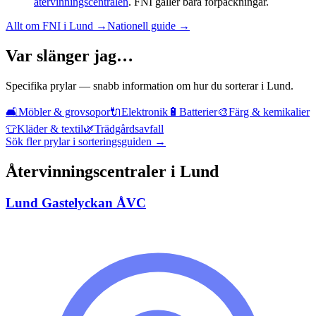
återvinningscentralen
. FNI gäller bara förpackningar.
Allt om FNI i
Lund
→
Nationell guide →
Var slänger jag…
Specifika prylar — snabb information om hur du sorterar i
Lund
.
🛋️
Möbler & grovsopor
🔌
Elektronik
🔋
Batterier
🎨
Färg & kemikalier
👕
Kläder & textil
🌿
Trädgårdsavfall
Sök fler prylar i sorteringsguiden →
Återvinningscentraler i
Lund
Lund Gastelyckan ÅVC