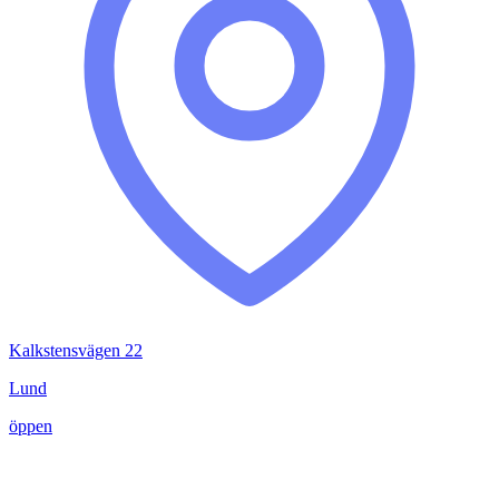
Kalkstensvägen 22
Lund
öppen