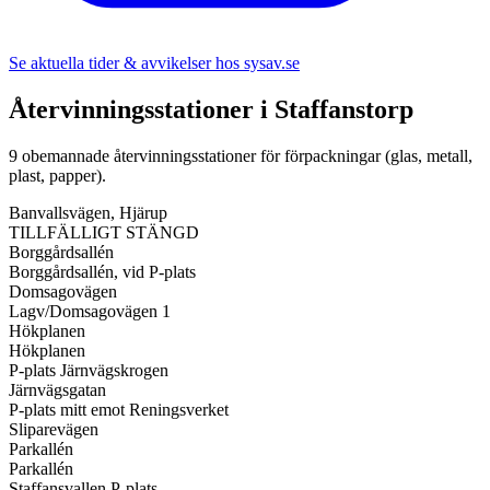
Se aktuella tider & avvikelser hos
sysav.se
Återvinningsstationer i
Staffanstorp
9
obemannade återvinningsstationer för förpackningar (glas, metall,
plast, papper).
Banvallsvägen, Hjärup
TILLFÄLLIGT STÄNGD
Borggårdsallén
Borggårdsallén, vid P-plats
Domsagovägen
Lagv/Domsagovägen 1
Hökplanen
Hökplanen
P-plats Järnvägskrogen
Järnvägsgatan
P-plats mitt emot Reningsverket
Sliparevägen
Parkallén
Parkallén
Staffansvallen P-plats