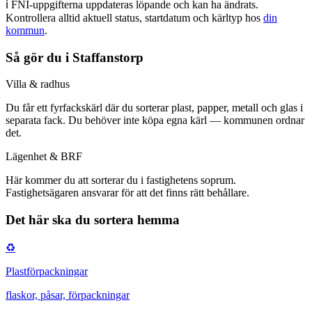
ℹ️ FNI-uppgifterna uppdateras löpande och kan ha ändrats.
Kontrollera alltid aktuell status, startdatum och kärltyp
hos
din
kommun
.
Så gör du i
Staffanstorp
Villa & radhus
Du får
ett fyrfackskärl där du sorterar plast, papper, metall och glas i
separata fack
.
Du behöver inte köpa egna kärl — kommunen ordnar
det.
Lägenhet & BRF
Här kommer du att
sorterar du i fastighetens soprum
.
Fastighetsägaren ansvarar för att det finns rätt behållare.
Det här ska du sortera hemma
♻️
Plastförpackningar
flaskor, påsar, förpackningar