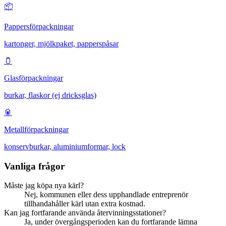
📦
Pappersförpackningar
kartonger, mjölkpaket, papperspåsar
🫙
Glasförpackningar
burkar, flaskor (ej dricksglas)
🥫
Metallförpackningar
konservburkar, aluminiumformar, lock
Vanliga frågor
Måste jag köpa nya kärl?
Nej, kommunen eller dess upphandlade entreprenör
tillhandahåller kärl utan extra kostnad.
Kan jag fortfarande använda återvinningsstationer?
Ja, under övergångsperioden kan du fortfarande lämna