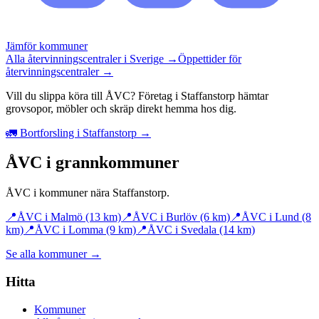
Jämför kommuner
Alla återvinningscentraler i Sverige →
Öppettider för
återvinningscentraler →
Vill du slippa köra till ÅVC? Företag i Staffanstorp hämtar
grovsopor, möbler och skräp direkt hemma hos dig.
🚛 Bortforsling i Staffanstorp →
ÅVC i grannkommuner
ÅVC i kommuner nära
Staffanstorp
.
📍
ÅVC i
Malmö
(13 km)
📍
ÅVC i
Burlöv
(6 km)
📍
ÅVC i
Lund
(8
km)
📍
ÅVC i
Lomma
(9 km)
📍
ÅVC i
Svedala
(14 km)
Se alla kommuner →
Hitta
Kommuner