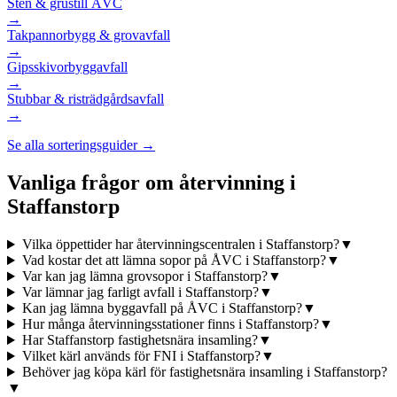
Sten & grus
till ÅVC
→
Takpannor
bygg & grovavfall
→
Gipsskivor
byggavfall
→
Stubbar & ris
trädgårdsavfall
→
Se alla sorteringsguider →
Vanliga frågor om återvinning i
Staffanstorp
Vilka öppettider har återvinningscentralen i Staffanstorp?
▼
Vad kostar det att lämna sopor på ÅVC i Staffanstorp?
▼
Var kan jag lämna grovsopor i Staffanstorp?
▼
Var lämnar jag farligt avfall i Staffanstorp?
▼
Kan jag lämna byggavfall på ÅVC i Staffanstorp?
▼
Hur många återvinningsstationer finns i Staffanstorp?
▼
Har Staffanstorp fastighetsnära insamling?
▼
Vilket kärl används för FNI i Staffanstorp?
▼
Behöver jag köpa kärl för fastighetsnära insamling i Staffanstorp?
▼