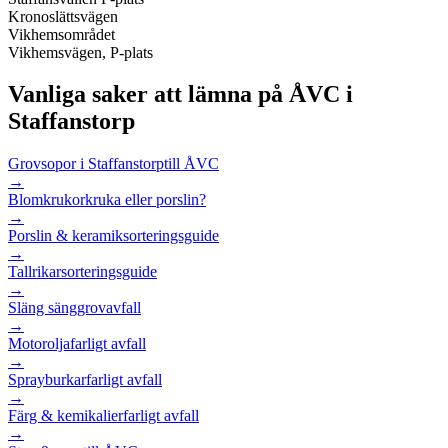
Kronoslättsvägen
Vikhemsområdet
Vikhemsvägen, P-plats
Vanliga saker att lämna på ÅVC i
Staffanstorp
Grovsopor i Staffanstorp
till ÅVC
→
Blomkrukor
kruka eller porslin?
→
Porslin & keramik
sorteringsguide
→
Tallrikar
sorteringsguide
→
Släng säng
grovavfall
→
Motorolja
farligt avfall
→
Sprayburkar
farligt avfall
→
Färg & kemikalier
farligt avfall
→