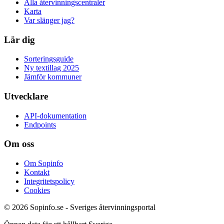
Alla återvinningscentraler
Karta
Var slänger jag?
Lär dig
Sorteringsguide
Ny textillag 2025
Jämför kommuner
Utvecklare
API-dokumentation
Endpoints
Om oss
Om Sopinfo
Kontakt
Integritetspolicy
Cookies
© 2026 Sopinfo.se - Sveriges återvinningsportal