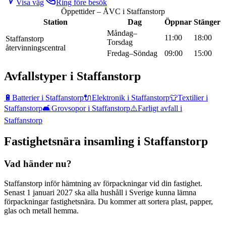
Visa väg
Ring före besök
Öppettider – ÅVC i
Staffanstorp
Station
Dag
Öppnar
Stänger
Måndag–
11:00
18:00
Staffanstorp
Torsdag
återvinningscentral
Fredag–Söndag
09:00
15:00
Avfallstyper i
Staffanstorp
🔋
Batterier
i
Staffanstorp
🔌
Elektronik
i
Staffanstorp
👕
Textilier
i
Staffanstorp
🛋️
Grovsopor
i
Staffanstorp
⚠️
Farligt avfall
i
Staffanstorp
Fastighetsnära insamling i
Staffanstorp
Vad händer nu?
Staffanstorp inför hämtning av förpackningar vid din fastighet.
Senast 1 januari 2027 ska alla hushåll i Sverige kunna lämna
förpackningar fastighetsnära. Du kommer att sortera plast, papper,
glas och metall hemma.