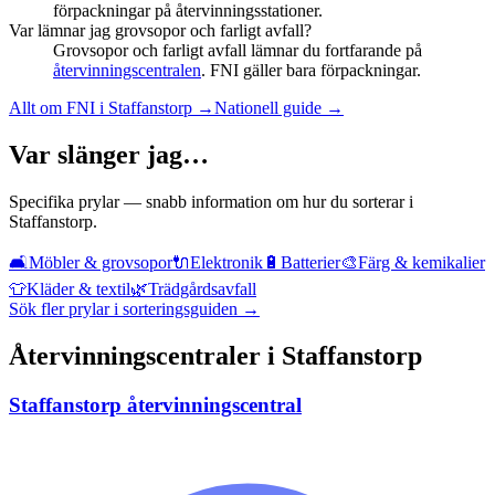
förpackningar på återvinningsstationer.
Var lämnar jag grovsopor och farligt avfall?
Grovsopor och farligt avfall lämnar du fortfarande på
återvinningscentralen
. FNI gäller bara förpackningar.
Allt om FNI i
Staffanstorp
→
Nationell guide →
Var slänger jag…
Specifika prylar — snabb information om hur du sorterar i
Staffanstorp
.
🛋️
Möbler & grovsopor
🔌
Elektronik
🔋
Batterier
🎨
Färg & kemikalier
👕
Kläder & textil
🌿
Trädgårdsavfall
Sök fler prylar i sorteringsguiden →
Återvinningscentraler i
Staffanstorp
Staffanstorp återvinningscentral