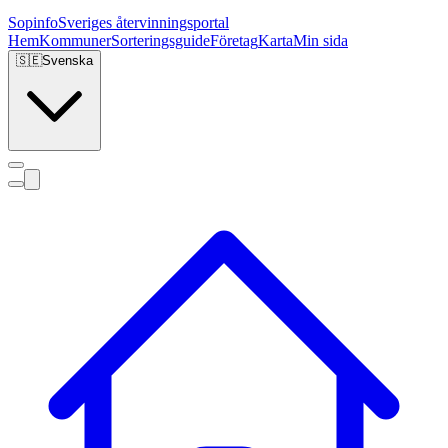
Sopinfo
Sveriges återvinningsportal
Hem
Kommuner
Sorteringsguide
Företag
Karta
Min sida
🇸🇪
Svenska