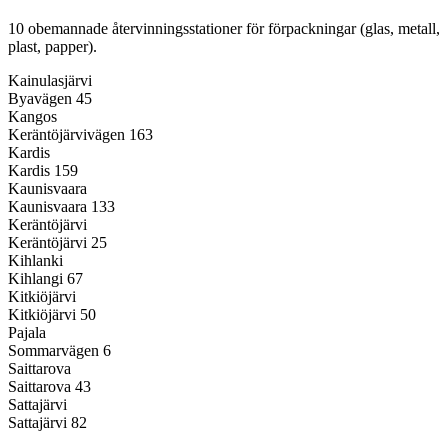
10
obemannade återvinningsstationer för förpackningar (glas, metall,
plast, papper).
Kainulasjärvi
Byavägen 45
Kangos
Keräntöjärvivägen 163
Kardis
Kardis 159
Kaunisvaara
Kaunisvaara 133
Keräntöjärvi
Keräntöjärvi 25
Kihlanki
Kihlangi 67
Kitkiöjärvi
Kitkiöjärvi 50
Pajala
Sommarvägen 6
Saittarova
Saittarova 43
Sattajärvi
Sattajärvi 82