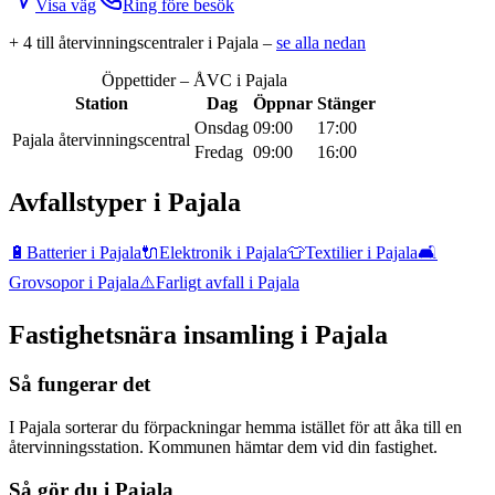
Visa väg
Ring före besök
+
4
till återvinningscentral
er
i
Pajala
–
se alla nedan
Öppettider – ÅVC i
Pajala
Station
Dag
Öppnar
Stänger
Onsdag
09:00
17:00
Pajala återvinningscentral
Fredag
09:00
16:00
Avfallstyper i
Pajala
🔋
Batterier
i
Pajala
🔌
Elektronik
i
Pajala
👕
Textilier
i
Pajala
🛋️
Grovsopor
i
Pajala
⚠️
Farligt avfall
i
Pajala
Fastighetsnära insamling i
Pajala
Så fungerar det
I Pajala sorterar du förpackningar hemma istället för att åka till en
återvinningsstation. Kommunen hämtar dem vid din fastighet.
Så gör du i
Pajala