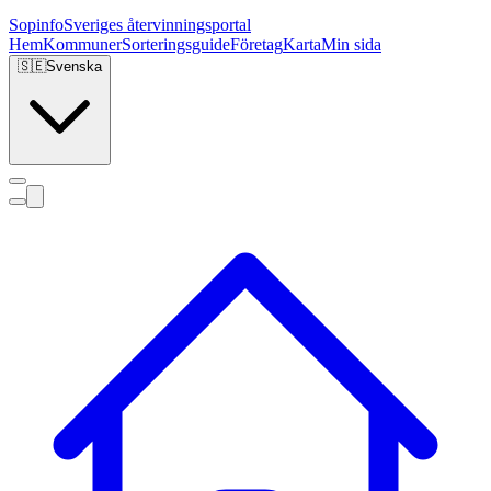
Sopinfo
Sveriges återvinningsportal
Hem
Kommuner
Sorteringsguide
Företag
Karta
Min sida
🇸🇪
Svenska