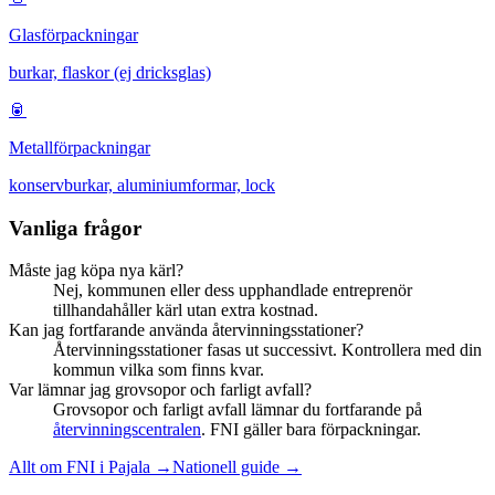
Glasförpackningar
burkar, flaskor (ej dricksglas)
🥫
Metallförpackningar
konservburkar, aluminiumformar, lock
Vanliga frågor
Måste jag köpa nya kärl?
Nej, kommunen eller dess upphandlade entreprenör
tillhandahåller kärl utan extra kostnad.
Kan jag fortfarande använda återvinningsstationer?
Återvinningsstationer fasas ut successivt. Kontrollera med din
kommun vilka som finns kvar.
Var lämnar jag grovsopor och farligt avfall?
Grovsopor och farligt avfall lämnar du fortfarande på
återvinningscentralen
. FNI gäller bara förpackningar.
Allt om FNI i
Pajala
→
Nationell guide →