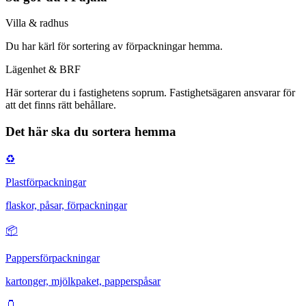
Villa & radhus
Du har
kärl för sortering av förpackningar hemma
.
Lägenhet & BRF
Här
sorterar du i fastighetens soprum
. Fastighetsägaren ansvarar för
att det finns rätt behållare.
Det här ska du sortera hemma
♻️
Plastförpackningar
flaskor, påsar, förpackningar
📦
Pappersförpackningar
kartonger, mjölkpaket, papperspåsar
🫙