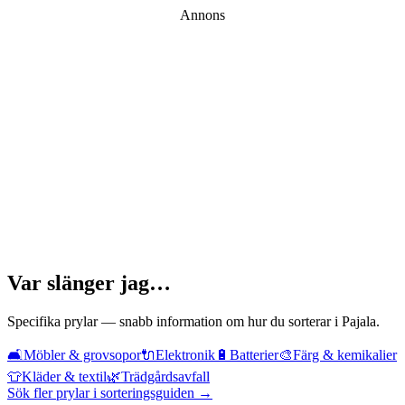
Annons
Var slänger jag…
Specifika prylar — snabb information om hur du sorterar i
Pajala
.
🛋️
Möbler & grovsopor
🔌
Elektronik
🔋
Batterier
🎨
Färg & kemikalier
👕
Kläder & textil
🌿
Trädgårdsavfall
Sök fler prylar i sorteringsguiden →